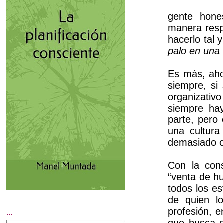
gente hone
manera resp
hacerlo tal
palo en una
Es más, aho
siempre, si
organizativ
siempre ha
parte, pero
una cultura
demasiado c
Con la cons
“venta de h
todos los es
de quien lo
profesión, e
...
que busca 