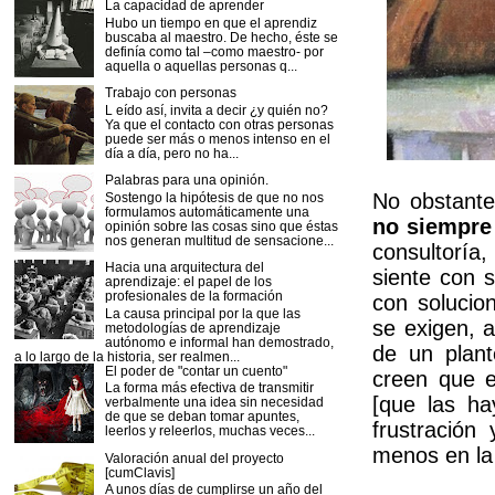
La capacidad de aprender
Hubo un tiempo en que el aprendiz
buscaba al maestro. De hecho, éste se
definía como tal –como maestro- por
aquella o aquellas personas q...
Trabajo con personas
L eído así, invita a decir ¿y quién no?
Ya que el contacto con otras personas
puede ser más o menos intenso en el
día a día, pero no ha...
Palabras para una opinión.
No obstant
Sostengo la hipótesis de que no nos
formulamos automáticamente una
no siempre 
opinión sobre las cosas sino que éstas
nos generan multitud de sensacione...
consultoría
Hacia una arquitectura del
siente con s
aprendizaje: el papel de los
profesionales de la formación
con solucio
La causa principal por la que las
se exigen, 
metodologías de aprendizaje
autónomo e informal han demostrado,
de un plan
a lo largo de la historia, ser realmen...
El poder de "contar un cuento"
creen que e
La forma más efectiva de transmitir
[que las ha
verbalmente una idea sin necesidad
de que se deban tomar apuntes,
frustración
leerlos y releerlos, muchas veces...
menos en la 
Valoración anual del proyecto
[cumClavis]
A unos días de cumplirse un año del