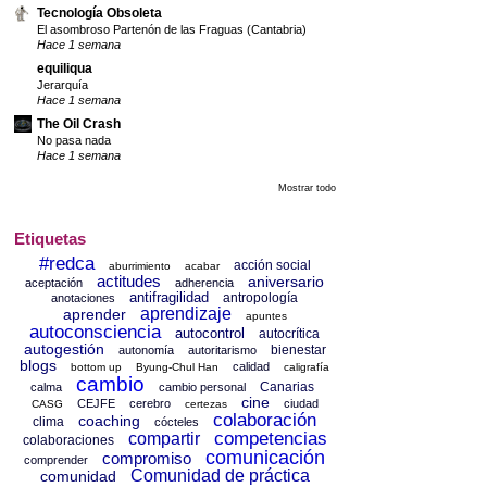
Tecnología Obsoleta
El asombroso Partenón de las Fraguas (Cantabria)
Hace 1 semana
equiliqua
Jerarquía
Hace 1 semana
The Oil Crash
No pasa nada
Hace 1 semana
Mostrar todo
Etiquetas
#redca
acción social
aburrimiento
acabar
actitudes
aniversario
aceptación
adherencia
antifragilidad
antropología
anotaciones
aprendizaje
aprender
apuntes
autoconsciencia
autocontrol
autocrítica
autogestión
bienestar
autonomía
autoritarismo
blogs
calidad
bottom up
Byung-Chul Han
caligrafía
cambio
Canarias
calma
cambio personal
cine
CEJFE
cerebro
ciudad
CASG
certezas
colaboración
coaching
clima
cócteles
competencias
compartir
colaboraciones
comunicación
compromiso
comprender
Comunidad de práctica
comunidad