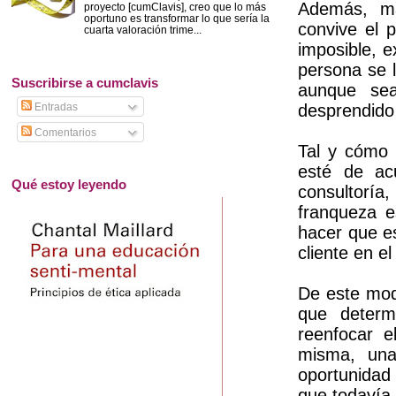
Además, ma
proyecto [cumClavis], creo que lo más
oportuno es transformar lo que sería la
convive el 
cuarta valoración trime...
imposible, e
persona se 
Suscribirse a cumclavis
aunque sea
Entradas
desprendido
Comentarios
Tal y cómo 
esté de acu
Qué estoy leyendo
consultoría
franqueza 
hacer que es
cliente en e
De este mod
que determi
reenfocar e
misma, una
oportunidad 
que todavía 