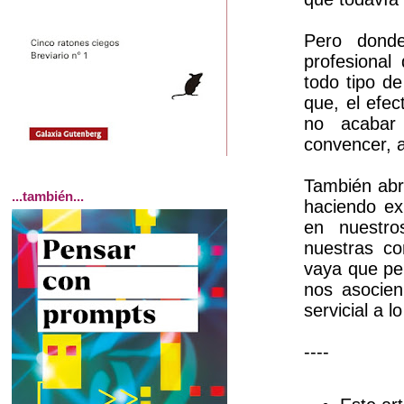
Pero dond
profesional
todo tipo d
que, el efe
no acabar
convencer, 
También abre
...también...
haciendo ex
en nuestro
nuestras co
vaya que per
nos asocien 
servicial a 
----