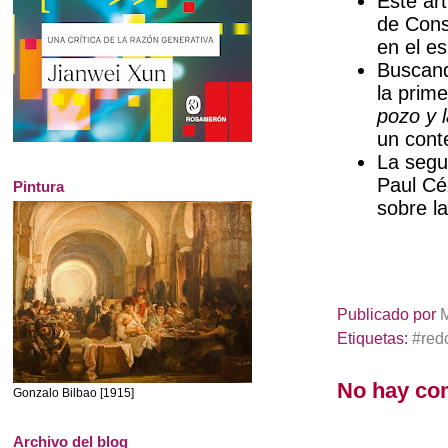
Este ar
de Cons
en el e
Buscand
la prim
pozo y 
un cont
La segu
Paul Cé
Pintura
sobre l
Publicado por
Etiquetas:
#red
No hay co
Gonzalo Bilbao [1915]
Archivo del blog