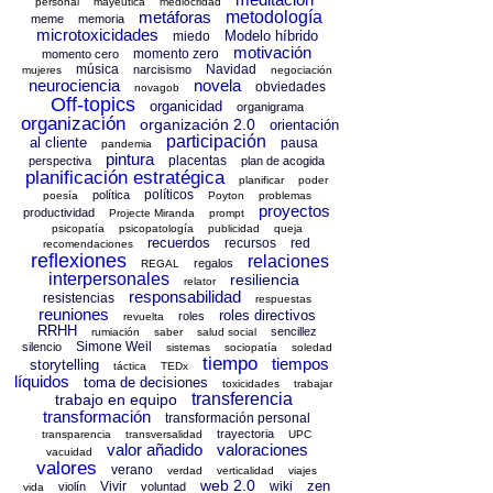
personal
mayéutica
mediocridad
metáforas
metodología
meme
memoria
microtoxicidades
Modelo híbrido
miedo
motivación
momento zero
momento cero
música
Navidad
narcisismo
mujeres
negociación
neurociencia
novela
obviedades
novagob
Off-topics
organicidad
organigrama
organización
organización 2.0
orientación
participación
al cliente
pausa
pandemia
pintura
placentas
perspectiva
plan de acogida
planificación estratégica
planificar
poder
políticos
política
poesía
Poyton
problemas
proyectos
productividad
Projecte Miranda
prompt
psicopatía
psicopatología
publicidad
queja
recuerdos
recursos
red
recomendaciones
reflexiones
relaciones
regalos
REGAL
interpersonales
resiliencia
relator
responsabilidad
resistencias
respuestas
reuniones
roles directivos
roles
revuelta
RRHH
sencillez
rumiación
saber
salud social
Simone Weil
silencio
sistemas
sociopatía
soledad
tiempo
tiempos
storytelling
táctica
TEDx
líquidos
toma de decisiones
toxicidades
trabajar
transferencia
trabajo en equipo
transformación
transformación personal
trayectoria
transparencia
transversalidad
UPC
valor añadido
valoraciones
vacuidad
valores
verano
verdad
verticalidad
viajes
web 2.0
zen
Vivir
wiki
violín
voluntad
vida