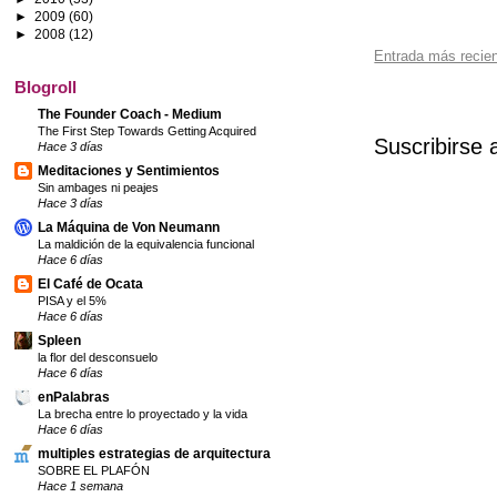
►
2009
(60)
►
2008
(12)
Entrada más recie
Blogroll
The Founder Coach - Medium
The First Step Towards Getting Acquired
Suscribirse 
Hace 3 días
Meditaciones y Sentimientos
Sin ambages ni peajes
Hace 3 días
La Máquina de Von Neumann
La maldición de la equivalencia funcional
Hace 6 días
El Café de Ocata
PISA y el 5%
Hace 6 días
Spleen
la flor del desconsuelo
Hace 6 días
enPalabras
La brecha entre lo proyectado y la vida
Hace 6 días
multiples estrategias de arquitectura
SOBRE EL PLAFÓN
Hace 1 semana