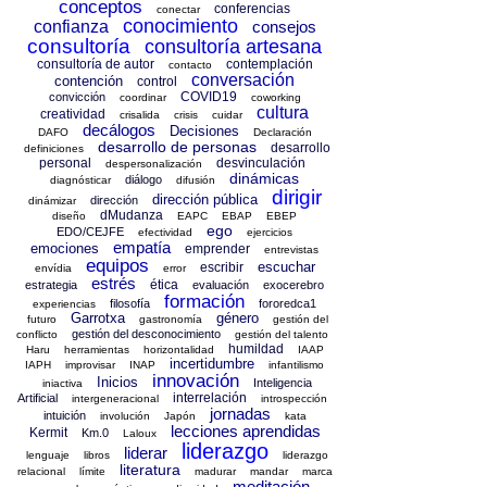
conceptos
conferencias
conectar
conocimiento
confianza
consejos
consultoría
consultoría artesana
consultoría de autor
contemplación
contacto
conversación
contención
control
COVID19
convicción
coordinar
coworking
cultura
creatividad
crisalida
crisis
cuidar
decálogos
Decisiones
DAFO
Declaración
desarrollo de personas
desarrollo
definiciones
personal
desvinculación
despersonalización
dinámicas
diálogo
diagnósticar
difusión
dirigir
dirección pública
dirección
dinámizar
dMudanza
diseño
EAPC
EBAP
EBEP
ego
EDO/CEJFE
efectividad
ejercicios
empatía
emociones
emprender
entrevistas
equipos
escuchar
escribir
envídia
error
estrés
ética
estrategia
evaluación
exocerebro
formación
filosofía
fororedca1
experiencias
Garrotxa
género
futuro
gastronomía
gestión del
gestión del desconocimiento
conflicto
gestión del talento
humildad
Haru
herramientas
horizontalidad
IAAP
incertidumbre
IAPH
improvisar
INAP
infantilismo
innovación
Inicios
Inteligencia
iniactiva
interrelación
Artificial
intergeneracional
introspección
jornadas
intuición
involución
Japón
kata
lecciones aprendidas
Kermit
Km.0
Laloux
liderazgo
liderar
lenguaje
libros
liderazgo
literatura
relacional
límite
madurar
mandar
marca
meditación