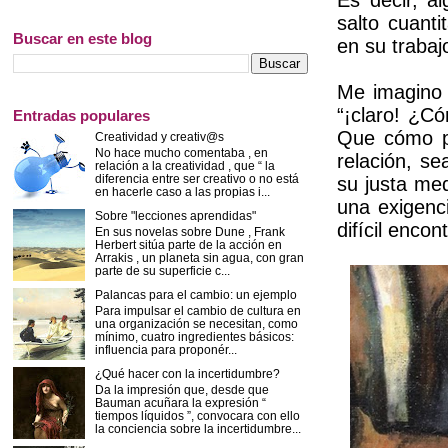
Es decir, a
salto cuanti
Buscar en este blog
en su trabaj
Me imagino 
“¡claro! ¿Có
Entradas populares
Que cómo pu
Creatividad y creativ@s
No hace mucho comentaba , en
relación, se
relación a la creatividad , que “ la
diferencia entre ser creativo o no está
su justa me
en hacerle caso a las propias i...
una exigenci
Sobre "lecciones aprendidas"
difícil encon
En sus novelas sobre Dune , Frank
Herbert sitúa parte de la acción en
Arrakis , un planeta sin agua, con gran
parte de su superficie c...
Palancas para el cambio: un ejemplo
Para impulsar el cambio de cultura en
una organización se necesitan, como
mínimo, cuatro ingredientes básicos:
influencia para proponér...
¿Qué hacer con la incertidumbre?
Da la impresión que, desde que
Bauman acuñara la expresión “
tiempos líquidos ”, convocara con ello
la conciencia sobre la incertidumbre...