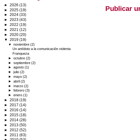
►
2026
(13)
Publicar u
►
2025
(19)
►
2024
(33)
►
2023
(43)
►
2022
(19)
►
2021
(12)
►
2020
(20)
▼
2019
(19)
▼
noviembre
(2)
Un antídoto a la comunicación violenta
Franqueza
►
octubre
(2)
►
septiembre
(2)
►
agosto
(1)
►
julio
(2)
►
mayo
(2)
►
abril
(2)
►
marzo
(2)
►
febrero
(3)
►
enero
(1)
►
2018
(19)
►
2017
(14)
►
2016
(14)
►
2015
(18)
►
2014
(28)
►
2013
(50)
►
2012
(52)
►
2011
(63)
►
2010
(53)