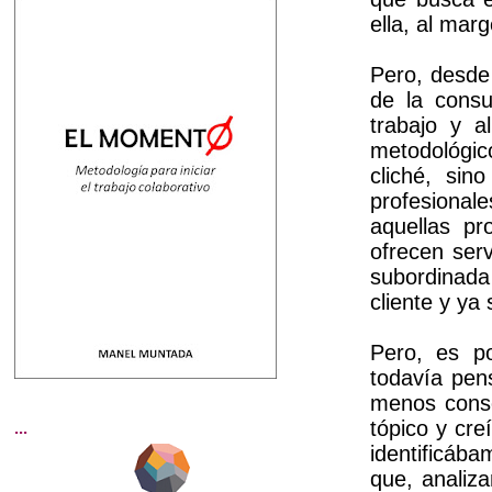
ella, al mar
Pero, desde 
de la consu
trabajo y 
metodológic
cliché, sin
profesional
aquellas pr
ofrecen serv
subordinada
cliente y ya
Pero, es p
todavía pen
menos consc
tópico y cr
...
identificába
que, analiza