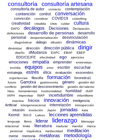
consultoría
consultoría artesana
consultoría de autor
contemplación
contacto
conversación
contención
control
COVID19
convicción
coordinar
coworking
cultura
creatividad
crisalida
crisis
cuidar
decálogos
Decisiones
DAFO
Declaración
desarrollo de personas
desarrollo
definiciones
personal
desvinculación
despersonalización
dinámicas
diálogo
diagnósticar
difusión
dirigir
dirección pública
dirección
dinámizar
dMudanza
diseño
EAPC
EBAP
EBEP
ego
EDO/CEJFE
efectividad
ejercicios
empatía
emociones
emprender
entrevistas
equipos
escuchar
escribir
envídia
error
estrés
ética
estrategia
evaluación
exocerebro
formación
filosofía
fororedca1
experiencias
Garrotxa
género
futuro
gastronomía
gestión del
gestión del desconocimiento
conflicto
gestión del talento
humildad
Haru
herramientas
horizontalidad
IAAP
incertidumbre
IAPH
improvisar
INAP
infantilismo
innovación
Inicios
Inteligencia
iniactiva
interrelación
Artificial
intergeneracional
introspección
jornadas
intuición
involución
Japón
kata
lecciones aprendidas
Kermit
Km.0
Laloux
liderazgo
liderar
lenguaje
libros
liderazgo
literatura
relacional
límite
madurar
mandar
marca
meditación
personal
mayéutica
mediocridad
metáforas
metodología
meme
memoria