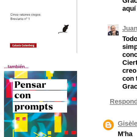
Grac
aquí
Juan
Tod
sim
conc
Cier
...también...
creo
con 
Grac
Respond
Gisèl
M'ha 