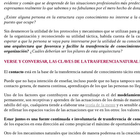
evidente y común que se desprende de las situaciones profesionales más predec
expresamos realmente lo que sabemos y no fabulamos por el mero hecho de dota
¿Existe alguna persona en la estructura cuyo conocimiento no interese a la o
puesto que ocupe?
Sin desmerecer la utilidad de los protocolos y mecanismos que se utilizan para 
de la organización y reconociendo su utilidad táctica, habida cuenta de la c
esperar a que la persona se vaya para interesarse por la utilidad de su conoc
una arquitectura que favorezca y facilite la transferencia de conocimie
organización?
¿Cuáles deberían ser los pilares de esta arquitectura?
VERSE Y CONVERSAR, LAS CLAVES DE LA TRASFERENCIA NATURA
El
contacto
está en la base de la transferencia natural de conocimiento tácito ent
Puede que no haya intención de enseñar, incluso puede que no haya tampoco un pr
contacto genera, de manera continua, aprendizajes de los que las personas no lle
Uno de los factores que contribuyen a este aprendizaje es el del
modelamien
permanente, son receptivas y aprenden de las actuaciones de los demás de maner
rabillo del ojo, cualquiera tiende a elaborar una
teoría de la mente
y es sensible 
de rellenar los espacios vacíos de las actuaciones que ve en los otros: los valore
Estar juntos es una fuente continuada e involuntaria de transferencia de c
de los espacios en esta dirección así como propiciar el máximo de oportunidades 
Otro de los mecanismos naturales que inciden de manera poderosa en la creación