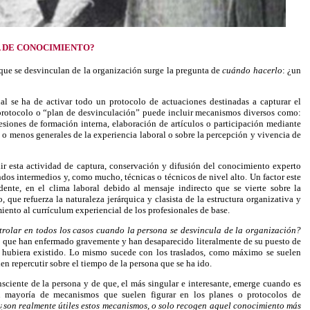
A DE CONOCIMIENTO?
que se desvinculan de la organización surge la pregunta de
cuándo hacerlo
: ¿un
l se ha de activar todo un protocolo de actuaciones destinadas a capturar el
 protocolo o “plan de desvinculación” puede incluir mecanismos diversos como:
sesiones de formación interna, elaboración de artículos o participación mediante
s o menos generales de la experiencia laboral o sobre la percepción y vivencia de
dir esta actividad de captura, conservación y difusión del conocimiento experto
dos intermedios y, como mucho, técnicas o técnicos de nivel alto. Un factor este
ente, en el clima laboral debido al mensaje indirecto que se vierte sobre la
 que refuerza la naturaleza jerárquica y clasista de la estructura organizativa y
iento al currículum experiencial de los profesionales de base.
rolar en todos los casos cuando la persona se desvincula de la organización?
do que han enfermado gravemente y han desaparecido literalmente de su puesto de
e hubiera existido. Lo mismo sucede con los traslados, como máximo se suelen
en repercutir sobre el tiempo de la persona que se ha ido.
nsciente de la persona y de que, el más singular e interesante, emerge cuando es
an mayoría de mecanismos que suelen figurar en los planes o protocolos de
¿son realmente útiles estos mecanismos, o solo recogen aquel conocimiento más