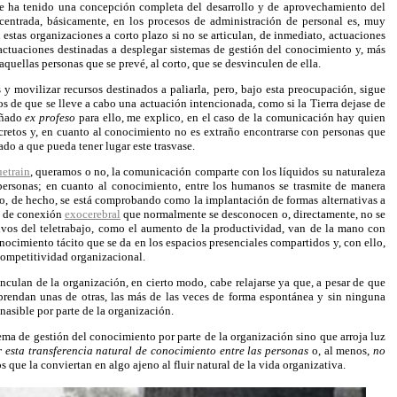
 que ha tenido una concepción completa del desarrollo y de aprovechamiento del
centrada, básicamente, en los procesos de administración de personal es, muy
 estas organizaciones a corto plazo si no se articulan, de inmediato, actuaciones
s actuaciones destinadas a desplegar sistemas de gestión del conocimiento y, más
quellas personas que se prevé, al corto, que se desvinculen de ella.
s y movilizar recursos destinados a paliarla, pero, bajo esta preocupación, sigue
s de que se lleve a cabo una actuación intencionada, como si la Tierra dejase de
señado
ex profeso
para ello, me explico, en el caso de la comunicación hay quien
cretos y, en cuanto al conocimiento no es extraño encontrarse con personas que
ado a que pueda tener lugar este trasvase.
etrain
, queramos o no, la comunicación comparte con los líquidos su naturaleza
personas; en cuanto al conocimiento, entre los humanos se trasmite de manera
lo, de hecho, se está comprobando como la implantación de formas alternativas a
es de conexión
exocerebral
que normalmente se desconocen o, directamente, no se
ivos del teletrabajo, como el aumento de la productividad, van de la mano con
nocimiento tácito que se da en los espacios presenciales compartidos y, con ello,
competitividad organizacional.
nculan de la organización, en cierto modo, cabe relajarse ya que, a pesar de que
 aprendan unas de otras, las más de las veces de forma espontánea y sin ninguna
nasible por parte de la organización.
tema de gestión del conocimiento por parte de la organización sino que arroja luz
r esta transferencia natural de conocimiento entre las personas
o, al menos,
no
ue la conviertan en algo ajeno al fluir natural de la vida organizativa.