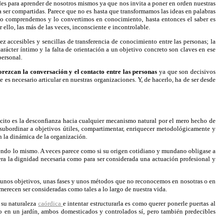
des para aprender de nosotros mismos ya que nos invita a poner en orden nuestras
a ser compartidas. Parece que no es hasta que transformamos las ideas en palabras
lo comprendemos y lo convertimos en conocimiento, hasta entonces el saber es
r ello, las más de las veces, inconsciente e incontrolable.
z accesibles y sencillas de transferencia de conocimiento entre las personas; la
 carácter íntimo y la falta de orientación a un objetivo concreto son claves en ese
personal.
orezcan la conversación y el contacto entre las personas
ya que son decisivos
e es necesario articular en nuestras organizaciones. Y, de hacerlo, ha de ser desde
.
ácito es la desconfianza hacia cualquier mecanismo natural por el mero hecho de
s, subordinar a objetivos útiles, compartimentar, enriquecer metodológicamente y
n la dinámica de la organización.
endo lo mismo. A veces parece como si su origen cotidiano y mundano obligase a
era la dignidad necesaria como para ser considerada una actuación profesional y
ón unos objetivos, unas fases y unos métodos que no reconocemos en nosotras o en
recen ser consideradas como tales a lo largo de nuestra vida.
n su naturaleza
caórdica
e intentar estructurarla es como querer ponerle puertas al
o en un jardín, ambos domesticados y controlados sí, pero también predecibles