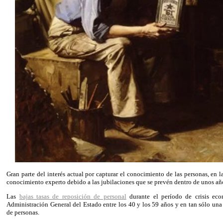
Gran parte del interés actual por capturar el conocimiento de las personas, en 
conocimiento experto debido a las jubilaciones que se prevén dentro de unos añ
Las
bajas tasas de reposición de personal
durante el período de crisis ec
Administración General del Estado entre los 40 y los 59 años y en tan sólo u
de personas.