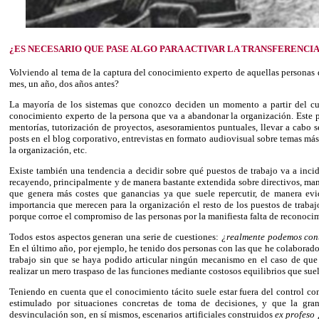
¿ES NECESARIO QUE PASE ALGO PARA ACTIVAR LA TRANSFERENCI
Volviendo al tema de la captura del conocimiento experto de aquellas personas 
mes, un año, dos años antes?
La mayoría de los sistemas que conozco deciden un momento a partir del cua
conocimiento experto de la persona que va a abandonar la organización. Este
mentorías, tutorización de proyectos, asesoramientos puntuales, llevar a cabo 
posts en el blog corporativo, entrevistas en formato audiovisual sobre temas má
la organización, etc.
Existe también una tendencia a decidir sobre qué puestos de trabajo va a inci
recayendo, principalmente y de manera bastante extendida sobre directivos, man
que genera más costes que ganancias ya que suele repercutir, de manera evid
importancia que merecen para la organización el resto de los puestos de trabajo,
porque corroe el compromiso de las personas por la manifiesta falta de reconocim
Todos estos aspectos generan una serie de cuestiones:
¿realmente podemos cont
En el último año, por ejemplo, he tenido dos personas con las que he colabora
trabajo sin que se haya podido articular ningún mecanismo en el caso de qu
realizar un mero traspaso de las funciones mediante costosos equilibrios que suel
Teniendo en cuenta que el conocimiento tácito suele estar fuera del control co
estimulado por situaciones concretas de toma de decisiones, y que la gr
desvinculación son, en sí mismos, escenarios artificiales construidos
ex profeso