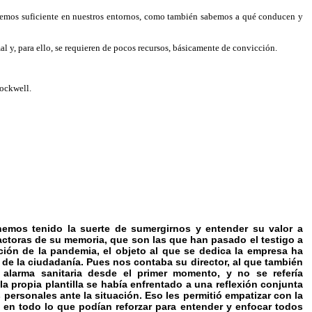
enemos suficiente en nuestros entornos, como también sabemos a qué conducen y
mal y, para ello, se requieren de pocos recursos, básicamente de convicción.
ockwell.
mos tenido la suerte de sumergirnos y entender su valor a
actoras de su memoria, que son las que han pasado el testigo a
pción de la pandemia, el objeto al que se dedica la empresa ha
de la ciudadanía. Pues nos contaba su director, al que también
 alarma sanitaria desde el primer momento, y no se refería
a propia plantilla se había enfrentado a una reflexión conjunta
personales ante la situación. Eso les permitió empatizar con la
n en todo lo que podían reforzar para entender y enfocar todos