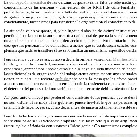
La
concepción mecánica
de las culturas corporativas, la falta de relevancia
conocimiento de las personas y una gestión de los RRHH de corte legalista 
probablemente, la responsable de la falta de resiliencia que exhiben y exhibirán
dirigidas a corregir esta situación, de ahí la urgencia que se respira en mucha
concretamente, mecanismos para transferir a la organización el conocimiento de a
La situación es preocupante, sí, y sin lugar a dudas, ha de estimular iniciativa
percibiéndose la creencia antropocéntrica tradicional de que nada sucede a meno
rodar sobre su eje a menos que alguien accione un dispositivo de rotación di
cree que las personas no se comunican a menos que se establezcan canales con
piensan que nada se transfiere si no se formaliza un mecanismo específico destin
Pero sabemos que no es así, como ya decía la primera versión del
Manifiesto Clu
fluida y, como la humedad, encuentra siempre el camino para conectar a las 
espontánea, aprendemos unos de otros sin que haya siquiera intención de hacer
las tradicionales de organización del trabajo atenta contra mecanismos natural
tienen en cuenta,
un reciente
artículo
pone sobre la mesa que los efecto posit
aspectos no tan buenos como la interrupción de la trasferencia espontánea de co
el deterioro del proceso de innovación con el consecuente debilitamiento de la 
Así pues, ante el miedo por perder el conocimiento de las personas que se desvi
no sea visible, ni se mida ni se gobierne, parece inevitable que las personas
intención de hacerlo, eso sí, como decía antes, de manera totalmente invisible e i
Pero, lo dicho hasta ahora, no pone en cuestión la necesidad de impulsar un sis
sobre cuál ha de ser su verdadero propósito, que no es otro que el de
amplifica
interrumpirla ni dañarla
con supuestas “ideas geniales” o mecanismos complejos q