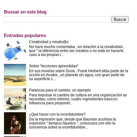
Buscar en este blog
Entradas populares
Creatividad y creativ@s
No hace mucho comentaba , en relación a la creatividad ,
que “ la diferencia entre ser creativo o no está en hacerle
caso a las propias i...
Sobre "lecciones aprendidas"
En sus novelas sobre Dune , Frank Herbert sitúa parte de la
acción en Arrakis , un planeta sin agua, con gran parte de
su superficie c...
Palancas para el cambio: un ejemplo
Para impulsar el cambio de cultura en una organización se
necesitan, como mínimo, cuatro ingredientes básicos:
influencia para proponér...
¿Qué hacer con la incertidumbre?
Da la impresión que, desde que Bauman acuñara la
expresión “ tiempos líquidos ”, convocara con ello la
conciencia sobre la incertidumbre...