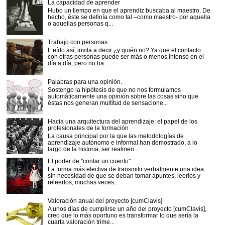
La capacidad de aprender
Hubo un tiempo en que el aprendiz buscaba al maestro. De
hecho, éste se definía como tal –como maestro- por aquella
o aquellas personas q...
Trabajo con personas
L eído así, invita a decir ¿y quién no? Ya que el contacto
con otras personas puede ser más o menos intenso en el
día a día, pero no ha...
Palabras para una opinión.
Sostengo la hipótesis de que no nos formulamos
automáticamente una opinión sobre las cosas sino que
éstas nos generan multitud de sensacione...
Hacia una arquitectura del aprendizaje: el papel de los
profesionales de la formación
La causa principal por la que las metodologías de
aprendizaje autónomo e informal han demostrado, a lo
largo de la historia, ser realmen...
El poder de "contar un cuento"
La forma más efectiva de transmitir verbalmente una idea
sin necesidad de que se deban tomar apuntes, leerlos y
releerlos, muchas veces...
Valoración anual del proyecto [cumClavis]
A unos días de cumplirse un año del proyecto [cumClavis],
creo que lo más oportuno es transformar lo que sería la
cuarta valoración trime...