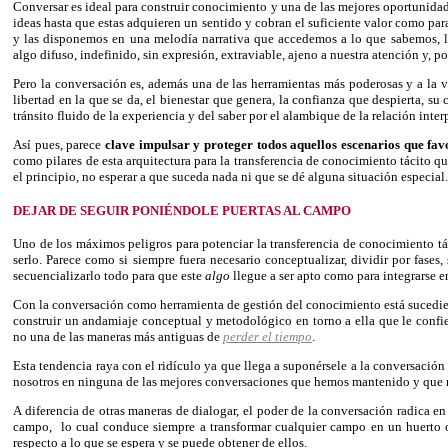
Conversar es ideal para construir conocimiento y una de las mejores oportunida
ideas hasta que estas adquieren un sentido y cobran el suficiente valor como par
y las disponemos en una melodía narrativa que accedemos a lo que sabemos, 
algo difuso, indefinido, sin expresión, extraviable, ajeno a nuestra atención y, po
Pero la conversación es, además una de las herramientas más poderosas y a la ve
libertad en la que se da, el bienestar que genera, la confianza que despierta, su
tránsito fluido de la experiencia y del saber por el alambique de la relación inter
Así pues, parece
clave impulsar y proteger todos aquellos escenarios que fav
como pilares de esta arquitectura para la transferencia de conocimiento tácito qu
el principio, no esperar a que suceda nada ni que se dé alguna situación especial
DEJAR DE SEGUIR PONIÉNDOLE PUERTAS AL CAMPO
Uno de los máximos peligros para potenciar la transferencia de conocimiento t
serlo. Parece como si siempre fuera necesario conceptualizar, dividir por fase
secuencializarlo todo para que este
algo
llegue a ser apto como para integrarse e
Con la conversación como herramienta de gestión del conocimiento está sucedi
construir un andamiaje conceptual y metodológico en torno a ella que le confi
no una de las maneras más antiguas de
perder el tiempo
.
Esta tendencia raya con el ridículo ya que llega a suponérsele a la conversaci
nosotros en ninguna de las mejores conversaciones que hemos mantenido y que me
A diferencia de otras maneras de dialogar, el poder de la conversación radica e
campo,
lo cual conduce siempre a transformar cualquier campo en un huerto 
respecto a lo que se espera y se puede obtener de ellos.