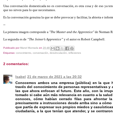
Una conversación domesticada no es conversación, es otra cosa y de eso ya t
que no sirven para lo que necesitamos.
Es la conversación genuina la que se debe provocar y facilitar, la abierta e infor
--
La primera imagen corresponde a
"The Master and the Apprentice"
de Norman R
La segunda es de
“The Joiner’s Apprentice”
y el autor es Robert Campbell.
Publicado por
Manel Muntada
en
20:48
Etiquetas:
conocimiento
,
conversación
,
desvinculación
,
reflexiones
2 comentarios:
Isabel
21 de marzo de 2021 a las 20:32
Conocemos ambos una empresa (pública) en la que he
través del conocimiento de personas representativas y 
las que ahora enfocan el futuro. Este año, con la irru
tomado si cabe aún más relevancia en cuanto a la salud 
conoces, cómo habían cerrado filas para afrontar la
precisamente a instrucciones desde arriba sino a cómo l
que partía de expresar sus propios miedos y casuísticas 
ciudadanía, a la que tenían que atender, y se centraro