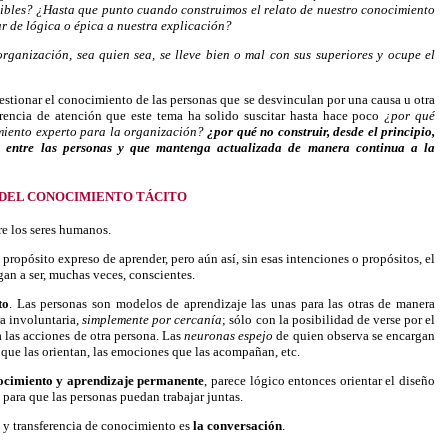
ibles?
¿Hasta que punto cuando construimos el relato de nuestro conocimiento
r de lógica o épica a nuestra explicación?
rganización, sea quien sea, se lleve bien o mal con sus superiores y ocupe el
gestionar el conocimiento de las personas que se desvinculan por una causa u otra
arencia de atención que este tema ha solido suscitar hasta hace poco
¿por qué
imiento experto para la organización?
¿por qué no construir, desde el principio,
nto entre las personas y que mantenga actualizada de manera continua a la
L DEL CONOCIMIENTO TÁCITO
re los seres humanos.
opósito expreso de aprender, pero aún así, sin esas intenciones o propósitos, el
gan a ser, muchas veces, conscientes.
to
. Las personas son modelos de aprendizaje las unas para las otras de manera
a involuntaria,
simplemente por cercanía
; sólo con la posibilidad de verse por el
a las acciones de otra persona. Las
neuronas espejo
de quien observa se encargan
s que las orientan, las emociones que las acompañan, etc.
onocimiento y aprendizaje permanente
, parece lógico entonces orientar el diseño
para que las personas puedan trabajar juntas.
 y transferencia de conocimiento es
la conversación
.