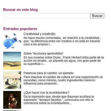
Buscar en este blog
Entradas populares
Creatividad y creativ@s
No hace mucho comentaba , en relación a la creatividad ,
que “ la diferencia entre ser creativo o no está en hacerle
caso a las propias i...
Sobre "lecciones aprendidas"
En sus novelas sobre Dune , Frank Herbert sitúa parte de la
acción en Arrakis , un planeta sin agua, con gran parte de
su superficie c...
Palancas para el cambio: un ejemplo
Para impulsar el cambio de cultura en una organización se
necesitan, como mínimo, cuatro ingredientes básicos:
influencia para proponér...
¿Qué hacer con la incertidumbre?
Da la impresión que, desde que Bauman acuñara la
expresión “ tiempos líquidos ”, convocara con ello la
conciencia sobre la incertidumbre...