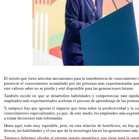
El interés que tiene articular mecanismos para la transferencia de conocimiento i
preservar el conocimiento acumulado por las personas más experimentadas que
este valioso saber no se pierda y esté disponible para las generaciones futuras.
También incide en que se desarrollen habilidades y competencias más rápida
empleados más experimentados aceleran el proceso de aprendizaje de las person
Y, tampoco hay que ignorar el impacto que tiene sobre la productividad y la cal
conocimientos especializados, ya que, de este modo, los empleados más experi
a tomar decisiones más informadas.
Hasta aquí, todo muy esperable, pero, en esta relación de beneficios, no hay q
frescas, las habilidades y el uso que de la tecnología hacen las generaciones más
Tampoco debemos olvidar el enorme interés estratégico que tiene para la orga