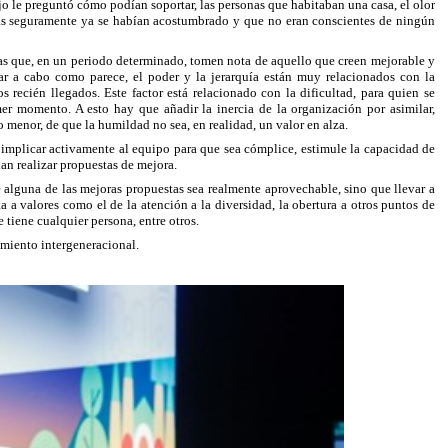
ijo le preguntó cómo podían soportar, las personas que habitaban una casa, el olor
onas seguramente ya se habían acostumbrado y que no eran conscientes de ningún
rsonas que, en un periodo determinado, tomen nota de aquello que creen mejorable y
var a cabo como parece, el poder y la jerarquía están muy relacionados con la
os recién llegados. Este factor está relacionado con la dificultad, para quien se
mer momento. A esto hay que añadir la inercia de la organización por asimilar,
no menor, de que la humildad no sea, en realidad, un valor en alza.
de implicar activamente al equipo para que sea cómplice, estimule la capacidad de
an realizar propuestas de mejora.
e alguna de las mejoras propuestas sea realmente aprovechable, sino que llevar a
ta a valores como el de la atención a la diversidad, la obertura a otros puntos de
e tiene cualquier persona, entre otros.
cimiento intergeneracional.