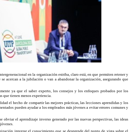
ntergeneracional en la organización estriba, claro está, en que permiten retener y
 se acercan a la jubilación o van a abandonar la organización, asegurando que
mente ya que el saber experto, los consejos y los enfoques probados por los
as que tienen menos experiencia.
idad el hecho de compartir las mejores prácticas, las lecciones aprendidas y los
mentados pueden ayudar a los empleados más jóvenes a evitar errores comunes y
ue obviar el aprendizaje inverso generado por las nuevas perspectivas, las ideas
 jóvenes.
nización integrar el conocimiento que se desprende del punto de vista sobre el