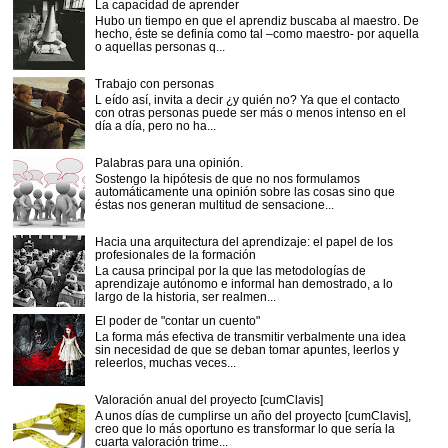
La capacidad de aprender
Hubo un tiempo en que el aprendiz buscaba al maestro. De
hecho, éste se definía como tal –como maestro- por aquella
o aquellas personas q...
Trabajo con personas
L eído así, invita a decir ¿y quién no? Ya que el contacto
con otras personas puede ser más o menos intenso en el
día a día, pero no ha...
Palabras para una opinión.
Sostengo la hipótesis de que no nos formulamos
automáticamente una opinión sobre las cosas sino que
éstas nos generan multitud de sensacione...
Hacia una arquitectura del aprendizaje: el papel de los
profesionales de la formación
La causa principal por la que las metodologías de
aprendizaje autónomo e informal han demostrado, a lo
largo de la historia, ser realmen...
El poder de "contar un cuento"
La forma más efectiva de transmitir verbalmente una idea
sin necesidad de que se deban tomar apuntes, leerlos y
releerlos, muchas veces...
Valoración anual del proyecto [cumClavis]
A unos días de cumplirse un año del proyecto [cumClavis],
creo que lo más oportuno es transformar lo que sería la
cuarta valoración trime...