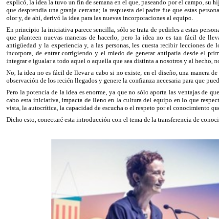
explicó, la idea la tuvo un fin de semana en el que, paseando por el campo, su h
que desprendía una granja cercana; la respuesta del padre fue que estas pers
olor y, de ahí, derivó la idea para las nuevas incorporaciones al equipo.
En principio la iniciativa parece sencilla, sólo se trata de pedirles a estas pe
que planteen nuevas maneras de hacerlo, pero la idea no es tan fácil de lle
antigüedad y la experiencia y, a las personas, les cuesta recibir lecciones de l
incorpora, de entrar corrigiendo y el miedo de generar antipatía desde el pri
integrar e igualar a todo aquel o aquella que sea distinta a nosotros y al hecho, 
No, la idea no es fácil de llevar a cabo si no existe, en el diseño, una manera 
observación de los recién llegados y genere la confianza necesaria para que pued
Pero la potencia de la idea es enorme, ya que no sólo aporta las ventajas de qu
cabo esta iniciativa, impacta de lleno en la cultura del equipo en lo que respec
vista, la autocrítica, la capacidad de escucha o el respeto por el conocimiento qu
Dicho esto, conectaré esta introducción con el tema de la transferencia de cono