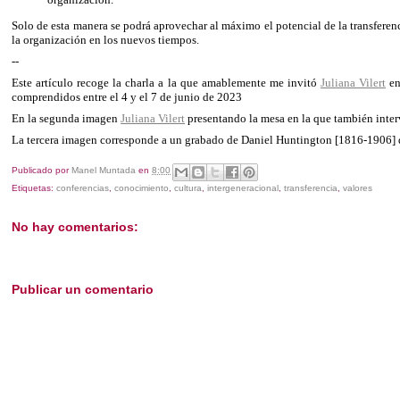
Solo de esta manera se podrá aprovechar al máximo el potencial de la transferen
la organización en los nuevos tiempos.
--
Este artículo recoge la charla a la que amablemente me invitó
Juliana Vilert
en
comprendidos entre el 4 y el 7 de junio de 2023
En la segunda imagen
Juliana Vilert
presentando la mesa en la que también inte
La tercera imagen corresponde a un grabado de Daniel Huntington [1816-1906] que 
Publicado por
Manel Muntada
en
8:00
Etiquetas:
conferencias
,
conocimiento
,
cultura
,
intergeneracional
,
transferencia
,
valores
No hay comentarios:
Publicar un comentario