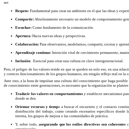
ser:
Respeto:
Fundamental para crear un ambiente en el que las ideas y experi
Compartir:
Absolutamente necesario un modelo de comportamiento gener
Escuchar:
Como fundamento de la comunicación.
Apertura:
Hacia nuevas ideas y perspectivas.
Colaboración:
Para observarnos, modelarnos, compartir, cocrear y aprend
Aprendizaje continuo:
Intención vital de crecimiento permanente, mante
Inclusión
:
Esencial para crear una cultura en clave intergeneracional.
Pero, el peligro de los valores reside en que se queden en solo eso, en una relac
y correcto funcionamiento de los grupos humanos, sin ningún reflejo real en la 
Ante esto, a la hora de impulsar una cultura del conocimiento que haga posible 
de conocimiento entre generaciones, es necesario que la organización se plantee 
Traducir los valores en comportamientos
y establecer mecanismos para
donde se den.
Orientar recursos y tiemp
o a buscar el encuentro y el contacto conti
distribución del trabajo, como creando escenarios específicos donde l
interna, los grupos de mejora o las comunidades de práctica.
Y, sobre todo,
asegurando que los estilos directivos son coherentes
co
organización.