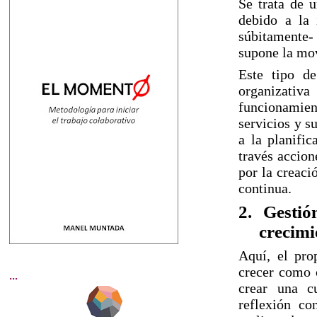
Se trata de 
debido a la 
súbitamente-
supone la mov
Este tipo d
organizativ
funcionamient
servicios y s
a la planifi
través accio
por la creaci
continua.
2.
Gestió
crecimi
Aquí, el pro
crecer como 
...
crear una c
reflexión co