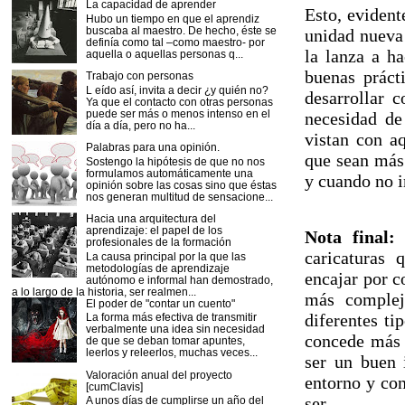
La capacidad de aprender
Esto, evident
Hubo un tiempo en que el aprendiz
buscaba al maestro. De hecho, éste se
unidad nueva 
definía como tal –como maestro- por
la lanza a h
aquella o aquellas personas q...
buenas práct
Trabajo con personas
L eído así, invita a decir ¿y quién no?
desarrollar 
Ya que el contacto con otras personas
puede ser más o menos intenso en el
necesidad de 
día a día, pero no ha...
vistan con a
Palabras para una opinión.
que sean más 
Sostengo la hipótesis de que no nos
formulamos automáticamente una
y cuando no i
opinión sobre las cosas sino que éstas
nos generan multitud de sensacione...
Hacia una arquitectura del
aprendizaje: el papel de los
Nota final:
P
profesionales de la formación
caricaturas 
La causa principal por la que las
metodologías de aprendizaje
encajar por c
autónomo e informal han demostrado,
a lo largo de la historia, ser realmen...
más complej
El poder de "contar un cuento"
diferentes ti
La forma más efectiva de transmitir
verbalmente una idea sin necesidad
concede más 
de que se deban tomar apuntes,
leerlos y releerlos, muchas veces...
ser un buen 
Valoración anual del proyecto
entorno y con
[cumClavis]
ser.
A unos días de cumplirse un año del