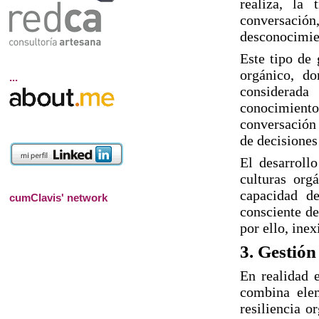
realiza, la
conversación
desconocimien
Este tipo de 
orgánico, d
...
considerada
conocimiento 
conversación 
de decisiones
El desarroll
culturas org
capacidad d
cumClavis' network
consciente de
por ello, inex
3.
Gestión
En realidad e
combina elem
resiliencia o