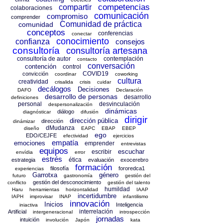
competencias
compartir
colaboraciones
comunicación
compromiso
comprender
Comunidad de práctica
comunidad
conceptos
conferencias
conectar
conocimiento
confianza
consejos
consultoría
consultoría artesana
consultoría de autor
contemplación
contacto
conversación
contención
control
COVID19
convicción
coordinar
coworking
cultura
creatividad
crisalida
crisis
cuidar
decálogos
Decisiones
DAFO
Declaración
desarrollo de personas
desarrollo
definiciones
personal
desvinculación
despersonalización
dinámicas
diálogo
diagnósticar
difusión
dirigir
dirección pública
dirección
dinámizar
dMudanza
diseño
EAPC
EBAP
EBEP
ego
EDO/CEJFE
efectividad
ejercicios
empatía
emociones
emprender
entrevistas
equipos
escuchar
escribir
envídia
error
estrés
ética
estrategia
evaluación
exocerebro
formación
filosofía
fororedca1
experiencias
Garrotxa
género
futuro
gastronomía
gestión del
gestión del desconocimiento
conflicto
gestión del talento
humildad
Haru
herramientas
horizontalidad
IAAP
incertidumbre
IAPH
improvisar
INAP
infantilismo
innovación
Inicios
Inteligencia
iniactiva
interrelación
Artificial
intergeneracional
introspección
jornadas
intuición
involución
Japón
kata