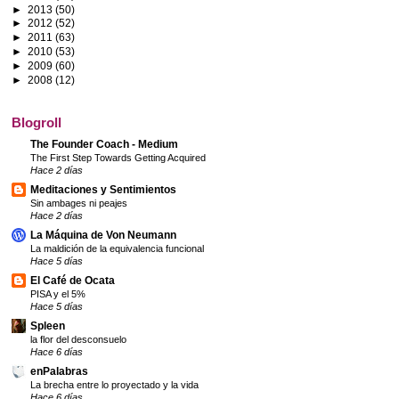
►
2013
(50)
►
2012
(52)
►
2011
(63)
►
2010
(53)
►
2009
(60)
►
2008
(12)
Blogroll
The Founder Coach - Medium
The First Step Towards Getting Acquired
Hace 2 días
Meditaciones y Sentimientos
Sin ambages ni peajes
Hace 2 días
La Máquina de Von Neumann
La maldición de la equivalencia funcional
Hace 5 días
El Café de Ocata
PISA y el 5%
Hace 5 días
Spleen
la flor del desconsuelo
Hace 6 días
enPalabras
La brecha entre lo proyectado y la vida
Hace 6 días