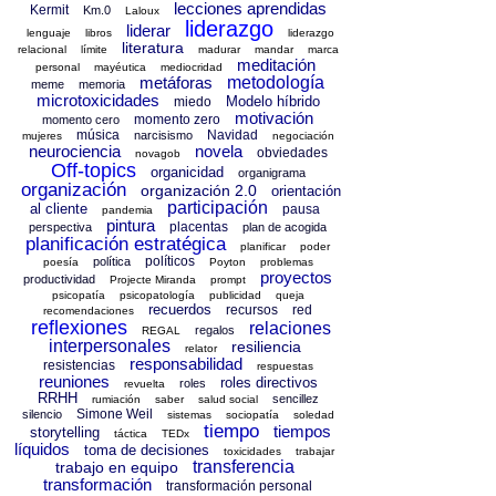
lecciones aprendidas
Kermit
Km.0
Laloux
liderazgo
liderar
lenguaje
libros
liderazgo
literatura
relacional
límite
madurar
mandar
marca
meditación
personal
mayéutica
mediocridad
metáforas
metodología
meme
memoria
microtoxicidades
Modelo híbrido
miedo
motivación
momento zero
momento cero
música
Navidad
narcisismo
mujeres
negociación
neurociencia
novela
obviedades
novagob
Off-topics
organicidad
organigrama
organización
organización 2.0
orientación
participación
al cliente
pausa
pandemia
pintura
placentas
perspectiva
plan de acogida
planificación estratégica
planificar
poder
políticos
política
poesía
Poyton
problemas
proyectos
productividad
Projecte Miranda
prompt
psicopatía
psicopatología
publicidad
queja
recuerdos
recursos
red
recomendaciones
reflexiones
relaciones
regalos
REGAL
interpersonales
resiliencia
relator
responsabilidad
resistencias
respuestas
reuniones
roles directivos
roles
revuelta
RRHH
sencillez
rumiación
saber
salud social
Simone Weil
silencio
sistemas
sociopatía
soledad
tiempo
tiempos
storytelling
táctica
TEDx
líquidos
toma de decisiones
toxicidades
trabajar
transferencia
trabajo en equipo
transformación
transformación personal