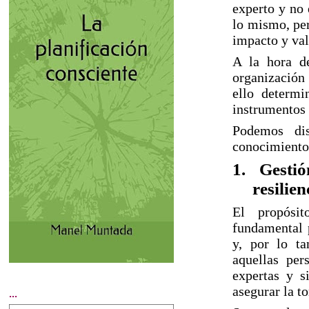
experto y no 
lo mismo, per
impacto y val
A la hora de
organización 
ello determi
instrumentos 
Podemos dis
conocimiento 
1.
Gesti
resilie
El propósit
fundamental p
y, por lo ta
aquellas per
expertas y s
asegurar la t
...