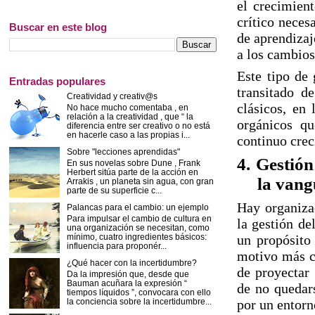
el crecimient
crítico neces
Buscar en este blog
de aprendizaj
a los cambios
Este tipo de
Entradas populares
transitado d
Creatividad y creativ@s
clásicos, en
No hace mucho comentaba , en
relación a la creatividad , que “ la
orgánicos qu
diferencia entre ser creativo o no está
en hacerle caso a las propias i...
continuo crec
Sobre "lecciones aprendidas"
4.
Gestión
En sus novelas sobre Dune , Frank
Herbert sitúa parte de la acción en
la vang
Arrakis , un planeta sin agua, con gran
parte de su superficie c...
Hay organiza
Palancas para el cambio: un ejemplo
Para impulsar el cambio de cultura en
la gestión de
una organización se necesitan, como
mínimo, cuatro ingredientes básicos:
un propósito 
influencia para proponér...
motivo más c
¿Qué hacer con la incertidumbre?
de proyectar
Da la impresión que, desde que
Bauman acuñara la expresión “
de no quedars
tiempos líquidos ”, convocara con ello
la conciencia sobre la incertidumbre...
por un entorn