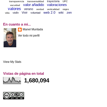
trayectoria
transparencia
transversalidad
UPC
valor añadido
valoraciones
vacuidad
valores
verano
verdad
verticalidad
viajes
web 2.0
zen
Vivir
wiki
violín
voluntad
vida
En cuanto a mi...
Manel Muntada
Ver todo mi perfil
View My Stats
Vistas de página en total
1,680,094