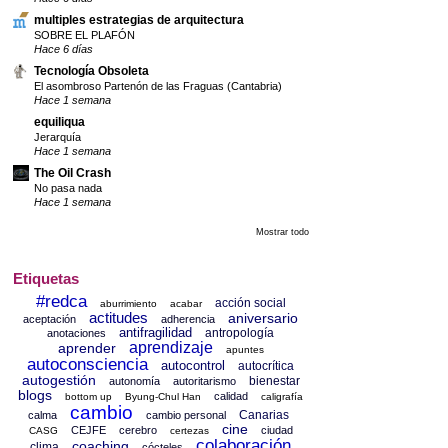
multiples estrategias de arquitectura
SOBRE EL PLAFÓN
Hace 6 días
Tecnología Obsoleta
El asombroso Partenón de las Fraguas (Cantabria)
Hace 1 semana
equiliqua
Jerarquía
Hace 1 semana
The Oil Crash
No pasa nada
Hace 1 semana
Mostrar todo
Etiquetas
#redca
acción social
aburrimiento
acabar
actitudes
aniversario
aceptación
adherencia
antifragilidad
antropología
anotaciones
aprendizaje
aprender
apuntes
autoconsciencia
autocontrol
autocrítica
autogestión
bienestar
autonomía
autoritarismo
blogs
calidad
bottom up
Byung-Chul Han
caligrafía
cambio
Canarias
calma
cambio personal
cine
CEJFE
cerebro
ciudad
CASG
certezas
colaboración
coaching
clima
cócteles