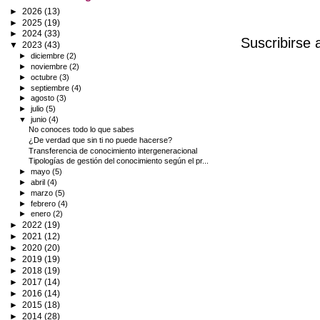
►
2026
(13)
►
2025
(19)
►
2024
(33)
Suscribirse 
▼
2023
(43)
►
diciembre
(2)
►
noviembre
(2)
►
octubre
(3)
►
septiembre
(4)
►
agosto
(3)
►
julio
(5)
▼
junio
(4)
No conoces todo lo que sabes
¿De verdad que sin ti no puede hacerse?
Transferencia de conocimiento intergeneracional
Tipologías de gestión del conocimiento según el pr...
►
mayo
(5)
►
abril
(4)
►
marzo
(5)
►
febrero
(4)
►
enero
(2)
►
2022
(19)
►
2021
(12)
►
2020
(20)
►
2019
(19)
►
2018
(19)
►
2017
(14)
►
2016
(14)
►
2015
(18)
►
2014
(28)