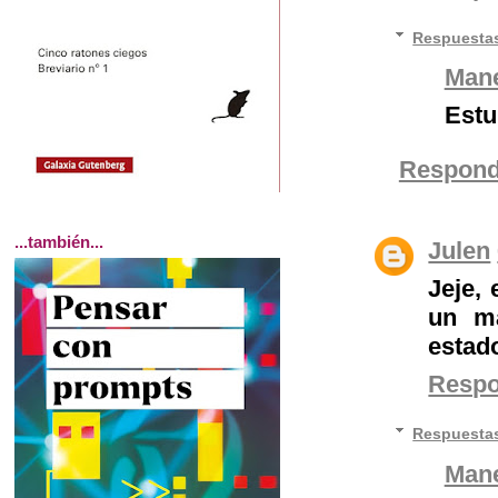
Respuesta
Mane
Estu
Respond
...también...
Julen
Jeje,
un ma
estad
Resp
Respuesta
Mane