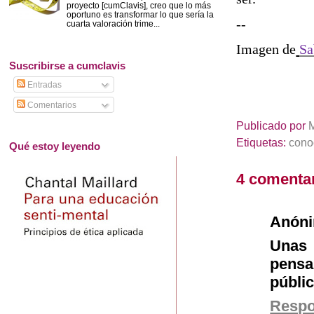
proyecto [cumClavis], creo que lo más
oportuno es transformar lo que sería la
--
cuarta valoración trime...
Imagen de
Sa
Suscribirse a cumclavis
Entradas
Comentarios
Publicado por
Etiquetas:
cono
Qué estoy leyendo
4 comentar
Anón
Unas
pens
públic
Resp