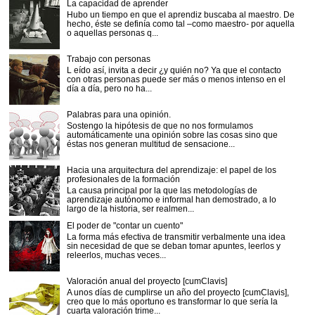
La capacidad de aprender
Hubo un tiempo en que el aprendiz buscaba al maestro. De
hecho, éste se definía como tal –como maestro- por aquella
o aquellas personas q...
Trabajo con personas
L eído así, invita a decir ¿y quién no? Ya que el contacto
con otras personas puede ser más o menos intenso en el
día a día, pero no ha...
Palabras para una opinión.
Sostengo la hipótesis de que no nos formulamos
automáticamente una opinión sobre las cosas sino que
éstas nos generan multitud de sensacione...
Hacia una arquitectura del aprendizaje: el papel de los
profesionales de la formación
La causa principal por la que las metodologías de
aprendizaje autónomo e informal han demostrado, a lo
largo de la historia, ser realmen...
El poder de "contar un cuento"
La forma más efectiva de transmitir verbalmente una idea
sin necesidad de que se deban tomar apuntes, leerlos y
releerlos, muchas veces...
Valoración anual del proyecto [cumClavis]
A unos días de cumplirse un año del proyecto [cumClavis],
creo que lo más oportuno es transformar lo que sería la
cuarta valoración trime...