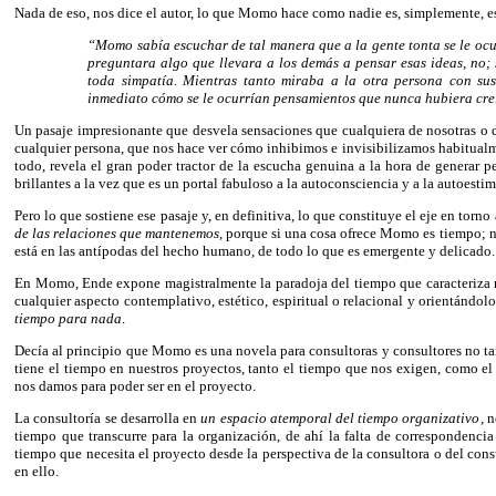
Nada de eso, nos dice el autor, lo que Momo hace como nadie es, simplemente, e
“Momo sabía escuchar de tal manera que a la gente tonta se le ocur
preguntara algo que llevara a los demás a pensar esas ideas, no;
toda simpatía. Mientras tanto miraba a la otra persona con su
inmediato cómo se le ocurrían pensamientos que nunca hubiera cre
Un pasaje impresionante que desvela sensaciones que cualquiera de nosotras o
cualquier persona, que nos hace ver cómo inhibimos e invisibilizamos habitualme
todo, revela el gran poder tractor de la escucha genuina a la hora de generar
brillantes a la vez que es un portal fabuloso a la autoconsciencia y a la autoestim
Pero lo que sostiene ese pasaje y, en definitiva, lo que constituye el eje en torno 
de las relaciones que mantenemos
, porque si una cosa ofrece Momo es tiempo; n
está en las antípodas del hecho humano, de todo lo que es emergente y delicado.
En Momo, Ende expone magistralmente la paradoja del tiempo que caracteriza 
cualquier aspecto contemplativo, estético, espiritual o relacional y orientándo
tiempo para nada
.
Decía al principio que Momo es una novela para consultoras y consultores no tan
tiene el tiempo en nuestros proyectos, tanto el tiempo que nos exigen, como e
nos damos para poder ser en el proyecto.
La consultoría se desarrolla en
un espacio atemporal del tiempo organizativo
, 
tiempo que transcurre para la organización, de ahí la falta de correspondenci
tiempo que necesita el proyecto desde la perspectiva de la consultora o del consu
en ello.