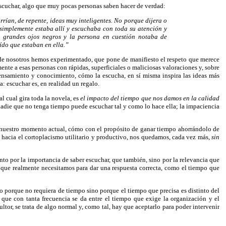
scuchar, algo que muy pocas personas saben hacer de verdad:
rían, de repente, ideas muy inteligentes. No porque dijera o
 simplemente estaba allí y escuchaba con toda su atención y
s grandes ojos negros y la persona en cuestión notaba de
ído que estaban en ella.”
 de nosotros hemos experimentado, que pone de manifiesto el respeto que merece
nte a esas personas con rápidas, superficiales o maliciosas valoraciones y, sobre
 pensamiento y conocimiento, cómo la escucha, en sí misma inspira las ideas más
a: escuchar es, en realidad un regalo.
al cual gira toda la novela, es
el impacto del tiempo que nos damos en la calidad
adie que no tenga tiempo puede escuchar tal y como lo hace ella; la impaciencia
nuestro momento actual, cómo con el propósito de ganar tiempo ahorrándolo de
lo hacia el cortoplacismo utilitario y productivo, nos quedamos, cada vez más,
sin
to por la importancia de saber escuchar, que también, sino por la relevancia que
l que realmente necesitamos para dar una respuesta correcta, como el tiempo que
no porque no requiera de tiempo sino porque el tiempo que precisa es distinto del
a que con tanta frecuencia se da entre el tiempo que exige la organización y el
ltor, se trata de algo normal y, como tal, hay que aceptarlo para poder intervenir