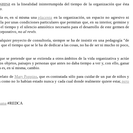
pausa
en la linealidad ininterrumpida del tiempo de la organización que ésta
io
.
ría es, en sí misma una
placenta
en la organización, un espacio no agresivo ni
lla por unas condiciones particulares que permitan que, en su interior, germine y
 el tiempo y el silencio amniótico necesario para el desarrollo de este germen de
corporativo,
no al revés
.
ualquier proyecto de consultoría, siempre se ha de insistir en una pedagogía “de
 que el tiempo que se le ha de dedicar a las cosas, no ha de ser ni mucho ni poco,
que se pretende que se extienda a otros ámbitos de la vida organizativa y actúe
s objetos, paisajes y personas que antes no daba tiempo a ver y, con ello, ganar
 es, en sí misma, cambio.
relato de
Mary Poppins
, que es contratada sólo para cuidar de un par de niños y
s como no lo habían estado nunca y cada cual donde realmente quiere estar,
pero
sana
#REDCA