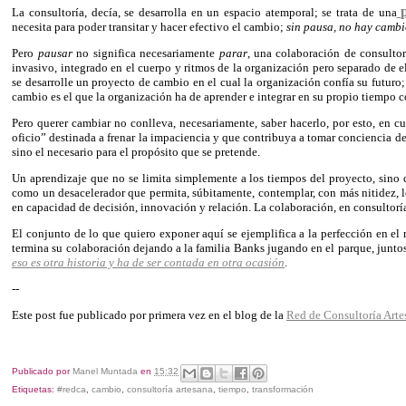
La consultoría, decía, se desarrolla en un espacio atemporal; se trata de una
necesita para poder transitar y hacer efectivo el cambio;
sin pausa, no hay camb
Pero
pausar
no significa necesariamente
parar
, una colaboración de consulto
invasivo, integrado en el cuerpo y ritmos de la organización pero separado de e
se desarrolle un proyecto de cambio en el cual la organización confía su futuro;
cambio es el que la organización ha de aprender e integrar en su propio tiempo 
Pero querer cambiar no conlleva, necesariamente, saber hacerlo, por esto, en c
oficio” destinada a frenar la impaciencia y que contribuya a tomar conciencia de
sino el necesario para el propósito que se pretende.
Un aprendizaje que no se limita simplemente a los tiempos del proyecto, sino 
como un desacelerador que permita, súbitamente, contemplar, con más nitidez, lo
en capacidad de decisión, innovación y relación. La colaboración, en consultoría
El conjunto de lo que quiero exponer aquí se ejemplifica a la perfección en el 
termina su colaboración dejando a la familia Banks jugando en el parque, junto
eso es otra historia y ha de ser contada en otra ocasión
.
--
Este post fue publicado por primera vez en el blog de la
Red de Consultoría Arte
Publicado por
Manel Muntada
en
15:32
Etiquetas:
#redca
,
cambio
,
consultoría artesana
,
tiempo
,
transformación